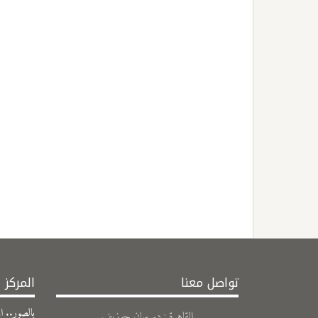
تواصل معنا
المركز 
بالصور.. ال
القاهرة : دير سان جوزيف