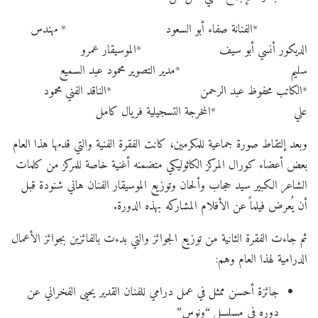
*الفنانة صفاء أبو السعود * مهندس
الديكور أنسي أبو سيف *الموسيقار عمرو
سليم *مدير التصوير محمود عبد السميع
*الكاتب محفوظ عبد الرحمن *الناقد الفني محمود
علي *المخرجة التسجيلية فريال كامل
وبعد إلتقاط صورة جماعية للمكرمين، كانت الفقرة الفنية والتي قدمها هذا العام
بعض أعضاء كورال المركز الكاثوليكي متضمنه أغنية خاصة للمركز من كلمات
الشاعر الكبير سيد حجاب وألحان وتوزيع الموسيقار الفنان هاني شنودة قبل
أن يُعرض فيلماً عن الأفلام المشاركه بهذه الدورة.
ثم جاءت الفقرة الثانية من توزيع الجوائز والتي بدءت بالفائزين بجوائز الأعمال
الدرامية لهذا العام وهم:
جائزة أحسن ممثل في عمل درامي للفنان القدير يحيى الفخراني عن
دوره في مسلسل “ونوس”