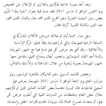
وبعد أخذ صورة جماعية للمكرمين والفائزين تم الإعلان عن تخصيص
يوم الخميس الموافق 2 مارس 2017 لعقد ندوة فنية بعنوان “لمسة وفاء” لتأبين
بعض رموز السينما المصرية وهم المخرج القدير محمد خان والفنان القدير محمود
عبد العزيز والفنانة القديرة كريمة مختار.
وعلى مدار خمسة أيام تم خلالها عروض الأفلام المشاركة في
المسابقة الرسمية للمهرجان والتي تم إختيارها وفقاُ لمعايير المركز الإنسانية
والأخلاقية ، وقد أقيم بعد عرض كل فيلم ندوة فنية مع جمهور المهرجان
برئاسة أحد النقاد السينمائيين وبحضور أبطال وصُناع الفيلم، وتفاعل معها
جمهور المهرجان بصورة إيجابية من خلال المداخلات والأسئلة والنقاش.
وبحضور القاصد الرسولي سفير الفاتيكان بالقاهرة المونسنيور برونو
موزارو اختتم يوم الجمعة الموافق 3 مارس 2017 المهرجان بعرض فيلم
تسجيلي لفاعليات تلك الدورة متضمناً بعض كلمات الفنانين الذين تم تكريمهم
خلال حفل الختام ومقتطفات من الندوات الفنية التي أعقبت عرض كل
فيلم، ثم صعدت للمسرح الفنانة لقاء سويدان لتقديم فقرات الحفل وإستدعاء