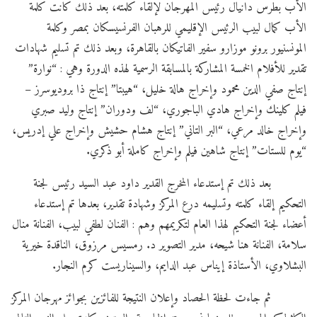
الأب بطرس دانيال رئيس المهرجان لإلقاء كلمته، بعد ذلك كانت كلمة
الأب كمال لبيب الرئيس الإقليمي للرهبان الفرنسيسكان بمصر وكلمة
المونسنيور برونو موزارو سفير الفاتيكان بالقاهرة، وبعد ذلك تم تسليم شهادات
تقدير للأفلام الخمسة المشاركة بالمسابقة الرسمية لهذه الدورة وهي : “نوارة”
إنتاج صفي الدين محمود وإخراج هالة خليل، “هيبتا” إنتاج ذا بروديوسرز –
فيلم كلينك وإخراج هادي الباجوري، “لف ودوران” إنتاج وليد صبري
وإخراج خالد مرعي، “البر التاني” إنتاج هشام حشيش وإخراج علي إدريس،
“يوم للستات” إنتاج شاهين فيلم وإخراج كاملة أبو ذكري.
بعد ذلك تم إستدعاء المخرج القدير داود عبد السيد رئيس لجنة
التحكيم إلقاء كلمته وتسليمه درع المركز وشهادة تقدير، بعدها تم إستدعاء
أعضاء لجنة التحكيم لهذا العام لتكريمهم وهم : الفنان لطفي لبيب، الفنانة منال
سلامة، الفنانة هنا شيحه، مدير التصوير د. رمسيس مرزوق، الناقدة خيرية
البشلاوي، الأستاذة إيناس عبد الدايم، والسيناريست كرم النجار.
ثم جاءت لحظة الحصاد وإعلان النتيجة للفائزين بجوائز مهرجان المركز