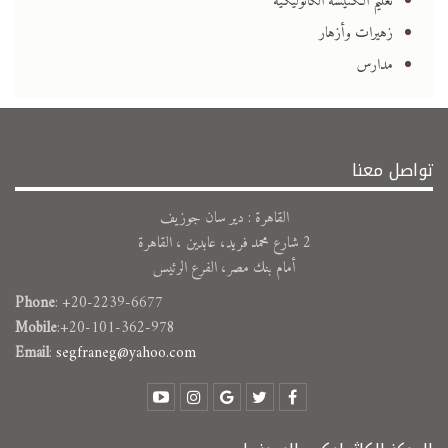
تعليم الكنيسة الكاثوليكية
زهيرات وأزهار
مدارس
تواصل معنا
القاهرة : دير سان جوزيف
2 شارع محمد فريد، عابدين ، القاهرة
أمام بنك مصر، الفرع الرئيس
Phone
: +20-2239-6677
Mobile
:+20-101-362-978
Email
:
segfraneg@yahoo.com