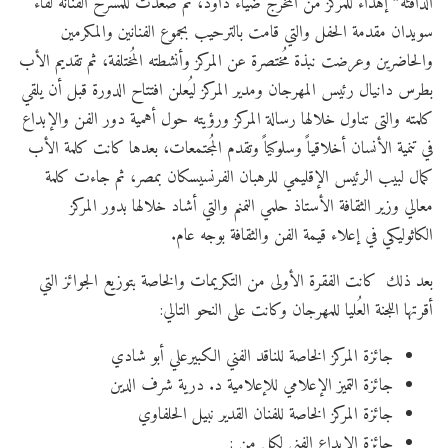
الدافئة” إهداء للمركز من المخرج ضياء داود، ثم صعدت للمسرح الفنانة لقاء
سويدان مقدمة الحفل والتي قامت بالترحيب بجموع الفنانين والمكرمين
والحاضرين وعرضت نبذة مُختصرة عن المركز وأنشطته المُختلفة، ثم تقديم الأب
بطرس دانيال رئيس المهرجان ومدير المركز ليُعلن افتتاح الدورة قبل أن يلقي
كلمته والتى تناول خلالها رسالة المركز ورؤيته حول أهمية دور الفن والإبداع
في تنمية الأنسان أخلاقياً وسلوكياً وتقدم المُجتمعات، بعدها كانت كلمة الأب
كمال لبيب الرئيس الإقليمي للرهبان الفرنسيسكان بمصر، ثم جاءت كلمة
معالي وزير الثقافة الأستاذ حلمي النمنم والتي أشاد خلالها بدور المركز
الكاثوليكي في إعلاء قيمة الفن والثقافة بوجه عام.
بعد ذلك كانت الفقرة الأولى من التكريمات والخاصة بتوزيع الجوائز التي
أقرتها اللجنة العُليا للمهرجان وكانت على النحو التالي:
جائزة المركز الخاصة للناقد الفني الكبيرعلي أبو شادي
جائزة التميز الإعلامي للإعلامية د. درية شرف الدين
جائزة المركز الخاصة للفنان القدير نبيل الحلفاوي
جائزة الإبداع الفني لكل من :