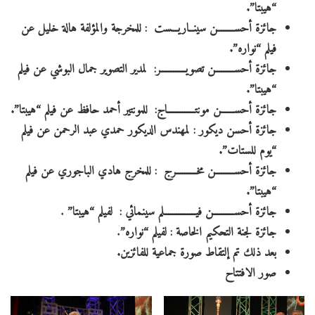
“هيبتا”.
جائزة أحســــــــن سينــاريـــست : للمخرجة والمؤلفة هالة خليل عن
فيلم “نواره”.
جائزة أحســـــــــن تصويــــــــــــر: لمدير التصوير جمال البوشي عن فيلم
“هيبتا”.
جائزة أحســــــن مونتـــــــــــــاج: للمونتير أحمد حافظ عن فيلم “هيبتا”.
جائزة أحسن ديكور : لمهندس الديكور حمدي عبد الرحمن عن فيلم
“يوم للستات”.
جائزة أحســـــــــن مخــــــــــرج : للمخرج هادي الباجوري عن فيلم
“هيبتا”.
جائزة أحســــــــــن فيـــــــــــــــلم سينمائي : لفيلم “هيبتا”
.
جائزة لجنة التحكيم الخاصة : لفيلم “نواره”
.
بعد ذلك تم إلتقاط صورة جماعية للفائزين.
صور الافتتاح