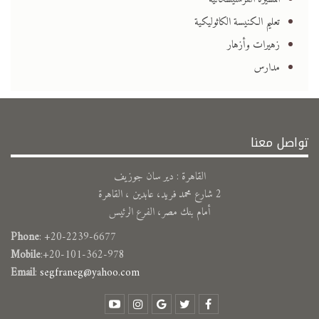
تعليم الكنيسة الكاثوليكية
زهيرات وأزهار
مدارس
تواصل معنا
القاهرة : دير سان جوزيف
2 شارع محمد فريد، عابدين ، القاهرة
أمام بنك مصر، الفرع الرئيس
Phone
: +20-2239-6677
Mobile
:+20-101-362-978
Email
:
segfraneg@yahoo.com