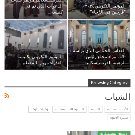
الفرنسيسكانية مؤتمر شباب
المؤتمر التكويني٢٠٢٥
الدعوات الذي تم في
“فَرِحِينَ فِي الرَّجَاءِ”
كنيسة…
القداس الختامي الذي ترأسه
الأب مراد مجلع رئيس
المؤتمر التكويني بكنيسة
الرهبنة الفرنسيسكانية…
العذراء مريم بالمقطم
Browsing Category
الشباب
الأخوية العلمانية
الشبيبة
المسيرة الفرنسيسكانية
زهيرات وأزهار
مسيرة الأسرة
الأنشطة الفرنسيسكانية