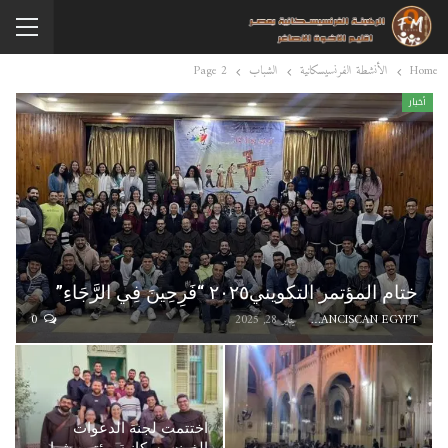
Home
الأنشطة الفرنسيسكانية
الشباب
Page 2
أخبار
ختام المؤتمر التكويني٢٠٢٥ “فَرِحِينَ فِي الرَّجَاءِ”
FRANCISCAN EGYPT
يناير 28, 2025
0
اختتمت لجنة الدعوات