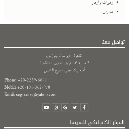
زهيرات وأزهار
مدارس
تواصل معنا
القاهرة : دير سان جوزيف
2 شارع محمد فريد، عابدين ، القاهرة
أمام بنك مصر، الفرع الرئيس
Phone
: +20-2239-6677
Mobile
:+20-101-362-978
Email
:
segfraneg@yahoo.com
المركز الكاثوليكي للسينما