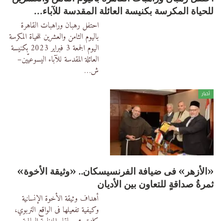
للحياة المكرسة بكنيسة العائلة المقدسة للآباء…
احتفل رهبان وراهبات القاهرة
باليوم الثامن والعشرين للحياة المكرسة
اليوم الجمعة 3 فبراير 2023 بكنيسة
العائلة المقدسة للآباء اليسوعيّين–
ش
…
أخبار
«الأزهر» فى ضيافة الفرنسيسكان.. «وثيقة الأخوة»
ثمرةُ صداقةٍ للتعاون بين الأديان
أهداف وثيقة الأخوة الإنسانية
وكيفية تفعيلها فى الواقع التربوي،