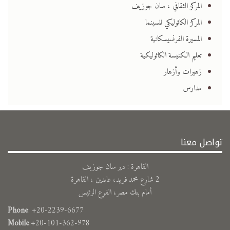
المركز الثقافي ، سان جوزيف
المركز الكاثوليكي للسينما
المسيرة الفرنسيسكانية
تعليم الكنيسة الكاثوليكية
زهيرات وأزهار
مدارس
تواصل معنا
القاهرة : دير سان جوزيف
2 شارع محمد فريد، عابدين ، القاهرة
أمام بنك مصر، الفرع الرئيس
Phone
: +20-2239-6677
Mobile
:+20-101-362-978