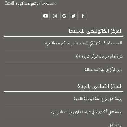
Email
:
segfraneg@yahoo.com
المركز الكاثوليكي للسينما
بالصور.. المركز الكاثوليكي للسينما المصرية يكرم جومانا مراد
نشرةختام مهرجان المركز الدورة 64
دور المركز في مجالات مختلفة
المركز الثقافي بالجيزة
ورشة عمل برامج اللغة اليونانية القديمة
ورشة عمل أكاديمية في دراسة الليتورجيات السريانية
ورشة عمل