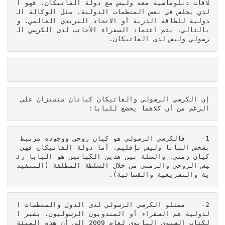
لاقات دبلوماسية معه وليس مع دولة الفاتيكان. فهو ا
لذي يجلس في بعض المنظمات الدولية، مثل الوكالة ال
دولية للطاقة الذرية أو الاتحاد البريدي العالمي. و
بالتالي، يتم اعتماد السفراء الأجانب لدى الكرسي ال
رسولي وليس لدى الفاتيكان.
إن الكرسي الرسولي والفاتيكان كيانان متميزان على 
الرغم من أن كلاهما يخضع للبابا:
1-    فالكرسي الرسولي هو كيان روحي ووجوده مرتبط 
بشخص البابا وليس بإقليم. أما دولة الفاتيكان فهي 
كيان زمني. والصلة بين هذين الكيانين هو البابا رئ
يس الروحي والزمني من خلال السلطة المطلقة (التنفيذ
ية والتشريعية والقضائية).
2-    ممثلو الكرسي الرسولي لدى الدول والمنظمات ا
لدولية هم السفراء أو المندوبون الرسوليون. يشير ا
لكتاب السنوي البابوي لعام 2009 إلى أن هذه الهيئة 