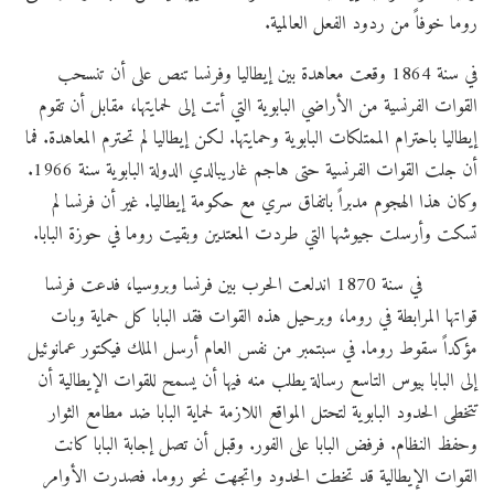
روما خوفاً من ردود الفعل العالمية.
في سنة 1864 وقعت معاهدة بين إيطاليا وفرنسا تنص على أن تنسحب
القوات الفرنسية من الأراضي البابوية التي أتت إلى لحمايتها، مقابل أن تقوم
إيطاليا باحترام الممتلكات البابوية وحمايتها. لكن إيطاليا لم تحترم المعاهدة. فما
أن جلت القوات الفرنسية حتى هاجم غاريبالدي الدولة البابوية سنة 1966.
وكان هذا الهجوم مدبراً باتفاق سري مع حكومة إيطاليا. غير أن فرنسا لم
تسكت وأرسلت جيوشها التي طردت المعتدين وبقيت روما في حوزة البابا.
في سنة 1870 اندلعت الحرب بين فرنسا وبروسيا، فدعت فرنسا
قواتها المرابطة في روما، وبرحيل هذه القوات فقد البابا كل حماية وبات
مؤكداً سقوط روما. في سبتمبر من نفس العام أرسل الملك فيكتور عمانوئيل
إلى البابا بيوس التاسع رسالة يطلب منه فيها أن يسمح للقوات الإيطالية أن
تتخطى الحدود البابوية لتحتل المواقع اللازمة لحماية البابا ضد مطامع الثوار
وحفظ النظام. فرفض البابا على الفور. وقبل أن تصل إجابة البابا كانت
القوات الإيطالية قد تخطت الحدود واتجهت نحو روما. فصدرت الأوامر