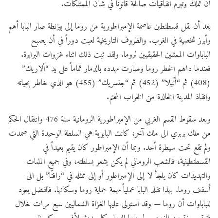
أن تملك وتبرم اتفاقيات صالحة قانوناً في شأن الممتلكات.
بعد أن نقل قسطنطين عاصمة الإمبراطورية من روما إلى بيزنطة صار البابا أهم
وأبرز شخصية في الغرب. والظروف التاريخية لعبت دوراً في أن يصبح
الباباوات الممثلين الحقيقيين لروما. ولقد ثبت ذلك اثناء غزوات البرابرة.
فعندما داهم الخطر روما وصارت مهدده بالدمار تماماً على يد “ألاريك”
(408) ثم “أتّيلا” (452) ثم “جنسريك” (455) هو الذي خاطر بحياته
وانقاذ المدينة الخالدة من الخراب المحتم.
وبعد سقوط القسم الغربي من الإمبراطورية الرومانية سنة 476 وانتقال الحكم
من ملك بربري الى ملك آخر، كانت البابوية هي السلطة الوحيدة الثي صمدت
ولم تقع تحت سيطرة أحد. وبما أن الإمبراطور كان يقيم بعيداً في
القسطنطينية، فالشعب الروماني لم يكن يشعر بسلطته، وفي جميع الملمات
والتهديدات كان يلجأ لا إلى الإمبراطور أو إلى ممثله في “رافنّا” بل الى
أسقف روما. بهذا تقلد البابا عملياً مهمة حماية روما وسكانها. فالفضل يعود
للباباوات أن روما — وقد استولى عليها الغزاة الشماليين سبع مرات خلال