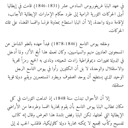
في عهد البابا غريغوريوس السادس عشر (1831-1846) قامت في إيطاليا
أولى الحركات الثورية الرامية إلى طرد حكام الإمارات الإيطالية الأجانب،
لإقامة دولة واحدة. إلا أن البابا استطاع بمعاونة فرنسا والنمسا القضاء على تلك
الحركات.
وخلفه بيوس التاسع (1846-1878) فبدأ عهده بالعفو الشامل عن
المسجونين العاديين منهم والسياسيين. وكان لعمله هذا أبلغ الأثر. ولما أدخل
في الدولة تغييرات ديموقراطية زادت شعبيته، ونادى به الجميع رمزاً للحرية
والاستقلال والوحدة، لا بل أن الكثيرين رأوا في بيوس التاسع الرجل
الوحيد الذي يستطيع أن يوحد الصفوف ويطرد المستعمرين ويقيم دولة قوية
مستقلة.
إلا أن الأحوال تبدلت سنة 1848، إذ اندلعت الثورات في كل
مكان تطالب البابا بيوس التاسع بأن يقوم بمحاربة النمسا وطردها من الأراضي
الإيطالية التي تحتلها. لكن البابا رفض بشدة هذا العرض وقال إنه كنائب
للمسيح وكأب للجميع لا يمكنه محاربة دولة كاثوليكية. فانقلب الحب له إلى