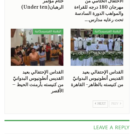
الاحتفال الختامي من
ختام مؤتمر
مهرجان 180 درجه للقراءة
الرهبان(Under ten)
والمواهب الدورة السادسة
تحت رعايه مدارس…
الرهبنة الفرنسيسكانية
الرهبنة الفرنسيسكانية
القداس الإحتفالي بعيد
القداس الإحتفالي بعيد
القديس أنطونيوس البدوانيّ
القديس أنطونيوس البدوانيّ
من كنيسته بالظاهر- القاهرة
من كنيسته بأرمنت الحيط –
الأقصر
NEXT
PREV
LEAVE A REPLY