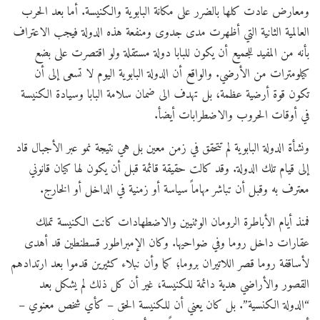
ومعارض عادت كلها بالضرر على مكانة البابوية والكنيسة. أما بعد الحرب
العالمية الثانية التي أظهرت مدى جدوى ومنفعة هذه الدولة فيجب الاعتراف
بأنه من المفيد للجميع أن يكون للبابا دولة مستقلة ولو اقتصرت على بضع
كيلومترات من الأرضي. والواقع أن الدولة البابوية اليوم لا تسعى إلى أن
تكون قوة أرضية عظمة، بل تهدف الى ضمان سلامة البابا وسيادة الكنيسة
في أوقات الحروب والاضطرابات أيضأ.
ونشأة الدولة البابوية لم تتحقق في زمن معين بل هي نتيجة نمو عبر الأجبال قاد
إلى قيام تلك الدولة. وقد كالت حقيقة قائمة قبل أن يكون لها كيان قانوني
معترف به وقبل أن تباشر مهاماً سياسة أو زمنية في الداخل أو الخارج.
فمنذ أيام الأباطرة الرومان الوثنيين والاضطهادات كانت الكنيسة تملك
عقارات داخل روما وفي ضواحيها. وكان الإمبراطور قسطنطين قد أهدى
لأساقفة روما قصر اللاتيران بروما؛ كما وأن نبلاء كثيرين قدموا بعد ارتدادهم
القصور والأراضي هدية دائمة للكنيسة، غير أن كل ذلك لم يشكل بعد
“الدولة الكنسية”. بل كان يعني أن للكنيسة الحق – كأي شخص معنوي –