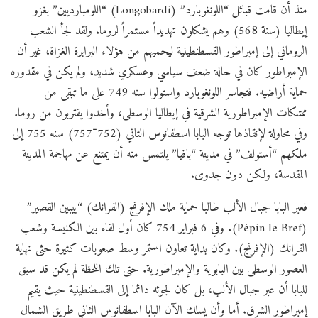
منذ أن قامت قبائل “اللونغوبارد” (Longobardi) “اللومبارديين” بغزو
إيطاليا (سنة 568) وهم يشكلون تهديداً مستمراً لروما. ولقد لجأ الشعب
الروماني إلى إمبراطور القسطنطينية ليحميهم من هؤلاء البرابرة الغزاة، غير أن
الإمبراطور كان في حالة ضعف سياسي وعسكري شديد، ولم يكن في مقدوره
حماية أراضيه. فتجاسر اللونغوبارد واستولوا سنه 749 على ما تبقى من
ممتلكات الإمبراطورية الشرقية في إيطاليا الوسطى، وأخدوا يقتربون من روما.
وفي محاولة لإنقاذها توجه البابا اسطفانوس الثاني (752־757) سنه 755 إلى
ملكهم “أستولف” في مدينة “بافيا” يلتمس منه أن يمتنع عن مهاجمة المدينة
المقدسة، ولكن دون جدوى.
فعبر البابا جبال الألب طالبا حماية ملك الإفرنج (الفرانك) “بيبين القصير”
(Pépin le Bref). وفي 6 فبراير 754 كان أول لقاء بين الكنيسة وشعب
الفرانك (الإفرنج). وكان بداية تعاون استمر وسط صعوبات كثيرة حثى نهاية
العصور الوسطى بين البابوية والإمبراطورية. حتى تلك اللحظة لم يكن قد سبق
للبابا أن عبر جبال الألب، بل كان لجوئه دائما إلى القسطنطينية حيث يقيم
إمبراطور الشرق. أما وأن يسلك الآن البابا اسطفانوس الثاني طريق الشمال