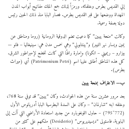
إلي القديس بطرس وخلفائه. ورمزاً لذلك جمع الملك مفاتيح أبواب المدن
المهداة ووضعها على قبر القديس بطرس. فصار البابا منذ ذلك الحين رئيس
دولة بصفة رسمية.
وكالت “منحة بيبين” كما دعيت تضم الدوقية الرومانية (روما ومناطق عن
يمين ويسار نهر التيبر) و”بينتابولي” وهي خمس مدن هي: سينيغاليا – فانو —
بيزارو – ريميني – انكونا) وإمارة رافنّا التي كانت تخضع لإمبراطور الشرق.
كل هذه المناطق أطلق عليها اسم (Patrimonium Petri) أي (ميراث
بطرس).
ب— الاعتراف بمنحة بيبين
بعد مرور عشرين سنة من هذه الحوادث، وكان “بيبين” قد توفي سنة 768،
وخلفه ابنه “شارلمان” – وكان على السدة البطرسية البابا أدريانوس الأول
(772־795) – حاول اللونغوبارد من جديد استعادة الأراضي التي آلت إلى
البابوية. فاستولى “ديسيديريوس” (Desiderio) ملكهم على كثير من