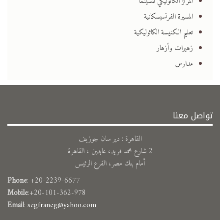
المركز الكاثوليكي للسينما
المسيرة الفرنسيسكانية
تعليم الكنيسة الكاثوليكية
زهيرات وأزهار
مدارس
تواصل معنا
القاهرة : دير سان جوزيف
2 شارع محمد فريد، عابدين ، القاهرة
أمام بنك مصر، الفرع الرئيس
Phone
: +20-2239-6677
Mobile
:+20-101-362-978
Email
:
segfraneg@yahoo.com