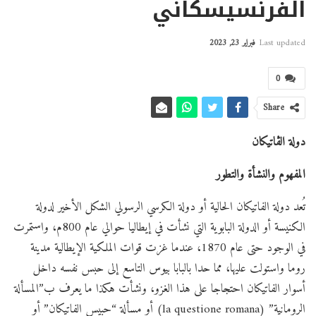
الفرنسيسكاني
Last updated
فبراير 23, 2023
0
Share
دولة الڤاتيكان
المفهوم والنشأة والتطور
تُعد دولة الفاتيكان الحالية أو دولة الكرسي الرسولي الشكل الأخير لدولة
الكنيسة أو الدولة البابوية التي نشأت في إيطاليا حوالي عام 800م، واستمرت
في الوجود حتى عام 1870، عندما غزت قوات الملكية الإيطالية مدينة
روما واستولت عليها، مما حدا بالبابا بيوس التاسع إلى حبس نفسه داخل
أسوار الفاتيكان احتجاجا على هذا الغزو، ونشأت هكذا ما يعرف ب”المسألة
الرومانية” (la questione romana) أو مسألة “حبيس الفاتيكان” أو