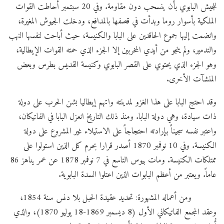
للجيش البابوي بأن ينسحب دون مقاومة. وفي 20 سبتمبر أحاطت القوات
الملكية بأسوار روما وبدأت في قصفها بالمدافع، ودخلت الجيوش المغيرة،
وانضمت إليها جموع الحاقدين على البابا والكنيسة، حيث أباحت لنفسها النهب
والتدمير، ولم ينجو من أيدي المخربين إلا الجزء الذي حمته القوات الإيطالية،
وهو الجزء الذي يحتوي على القصر البابوي وكنيسة القديس بطرس وبعض
المنشآت الأخرى.
وقد احتج البابا على هذا الغزو لمدينته واتهم إيطاليا بشن الحرب على دولة
ذات سيادة، وهي دولة البابا. ومنذ ذلك التاريخ انعزل البابا في الفاتيكان،
واعتبر نفسه سجيناً بإرادته احتجاجاً على الاستيلاء غير المشروع على دولة
الكنيسة. وفي 10 نوفمبر 1870 أصدر قرارا بحرم كل الذين استولوا على
ممتلكات الكنيسة. ومات بيوس التاسع في 7 نوفمبر 1878 عن عمر يناهز 86
عاماً. ويعتبر من أعظم البابوات الذين اعتلوا السدة البابوية.
ومن أعماله المشهورة: تحديد عقيدة الحبل بلا دنس سنة 1854،
وعقد المجمع الفاتيكاني الأول (8 ديسمبر 1869-18 يوليو 1870)، والذي