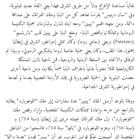
طالباً مساعدة الإفرنج بدلاً من طريق الشرق فهذا يعني اتجاه جديد للبابوية.
وفي “سان دينيس” بفرنسا تعاهد كل من البابا وملك الفرانك على صداقة
دائمة. ومن جهته اقسم “بيبين” ومعه ابناه شارل وشارمان بحماية الكنيسة
الرومانية وممتلكاتها وشخص البابا٠ وخلع البابا على بيبين لقب “باتريتسيو”
(Patrizio) ويعني (حامي روما) وكان ممثلي إمبراطور الشرق في إيطاليا
يحملون هذا اللقب، وكان يعني حماية خاصة لروما وللكرسي الرسولي، وبهذا تم
الوفاق والاتحاد بين السلطة الزمنية والروحية. فمن ناحية نالت المملكة
الكارولنجية ثقلاً معنوياً عالمياً باعتراف البابا ضمناً بكيانها؛ ومن ناحية أخرى
حصلت البابوية على الحماية الضرورية في تلك الأزمنة العصيبة بعدما لم تجدها
في إمبراطورية الشرق المتداعية.
ووفاءً بالوعد أرسل الملك “بيبين” عدة سفارات إلى ملك “اللونغوبارد” يطالبه
بالتراجع عن عزمه وإعادة ممتلكات الكنيسة المغتصبة. وإزاء رفض ملك
“اللونغوبارد”، نزل ملك الفرانك بجيشه مرتين إلى إيطاليا (سنة 754) و
(سنة 756)، وهزم اللونغوبارد في “بافيا” سنة 754، فانسحبوا من المناطق
المغتصبة التي أصبحت بحكم قوانين الحرب. غير أن “بيبين” قدمها “هدية دائمة”