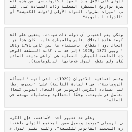
لدولي على الأقل منذ العهد الكارولينجي. من هذه الف
ترة تواريخ السيطرة الفعلية وذات السيادة على إقلي
م، "ميراث بطرس"، النواة الأولى ل"دولة الكنيسة" أو 
"الدولة البابوية".
ولكي يتم اعتبار أي دولة ذات سيادة، يتعين على الح
كومة عادة امتلاك إقليم والسيطرة عليه. كان هذا هو 
الحال دون انقطاع، باستثناء ما بين عامي 1791 و181
4 وبين 1871 و1929 (إلى حد ما: كانت المنطقة الوحي
دة الخاضعة للسيطرة الفعلية هي أراضي مدينة الفاتي
كان ولم تقطع الدول علاقاتها الدبلوماسية).
وتنص اتفاقية اللاتيران (1929)، التي أنهت "المسألة 
الرومانية"، في (المادة الثانية) على: "تعترف إيطا
ليا بسيادة الكرسي الرسولي في المجال الدولي كمجال 
متأصل في طبيعته، وفقًا التقاليد ومتطلبات مهمته في 
العالم". 
            وعلى حد تعبير أحد الأساقفة، فإن الكرس
ي الرسولي "موجود ويعمل ضمن المجتمع الدولي باعتبا
ره التجسيد القانوني للكنيسة". وعليه تقيم الدول ع