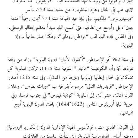
البلدان واقتربوا من روما ذاتها. فاستغاث البابا “أدريانوس” ب”شارلمان”
الذي هب في الحال وهزم اللونغوبارد من جديد سنة 773. وأسر
“ديسيديريوس” ملكهم. وفي ليلة عيد القيامة سنة 774 أثبت رسمياً “منحة
بيبين”، بل وأوسع من نطاقها حتى أصبح البابا سيداً لمعظم إيطاليا الوسطى.
وفي المقابل قلده البابا لقب “مواطن روماني”، وهكذا صار حامياً للدولة
البابوية.
في سنة 962 أقر الإمبراطور “أكتون الأول” الدولة البابوية” وزاد من رقعة
نفوذها كما وأن الكونتيسة “ماتيلدا” المتوفية سنة 1115، تركت للبابوية كل
ممتلكاتها في شمال إيطاليا (بولونيا وغيرها من المدن). وفي سنه 1215 أصدر
الإمبراطور “فريدريك الثاني” مرسوماً يقر فيه ب “ميراث بطرس”. وخلال
القرن الثالث عشر آلت إلى البابوية “كونتية فينوس” في جنوب فرنسا. وفي
حبرية البابا أوربانوس الثامن (1623־1644) بلغت الدولة البابوية أوج
اتساعها.
في القرن الحادي عشر، تم تأسيس الهيئة الإدارية للدولة (الكوريا الرومانية)
ووضع أساس الدبلوماسية البابوية، التي بدأت سلسلة من العلاقات