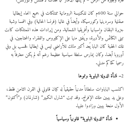
فترة وجيزة من الزمن – لم ينلها الدمار كما حدث لأفسس وكورنتس.
حوالي سنة 600م كان للكنيسة الرومانية ممتلكات في جميع انحاء إيطاليا
صقلية وسردينيا وكورسيكا، وأيضاً في غاليا (فرنسا الحالية) وفي النمسا وشبة
جزيرة البلقان وإسبانيا وأفريقيا الشمالية. ومن إيرادات هذه الممتلكات كانت
تبنى الكنائس والأديرة، ويُنفق منها على الإكليروس والفقراء والمحتاجين. في
نلك الحقبة كان البابا يُعد أكبر مالك للأراضي ليس في ايطاليا فحسب بل وفي
أوروبا أبضا. وكان يمارس سلطة سياسية عظيمة رغم أنه لم يكن معترفاً به
رسميا كحاكم مدني.
2
– نشأة الدولة البابوية ونموها
اكتسب الباباوات سلطاناً مدنياً حقيقياً له كيان قانوني في القرن الثامن فقط،
وعلى يد بيبين ملك الإفرنج. وقد ثبت “شارل الكبير” (شارلمان) و”أكتون”
الأول منحة بيبين وزادوا عليها.
نشأة “الدولة البابوية” قانونياً وسياسياً