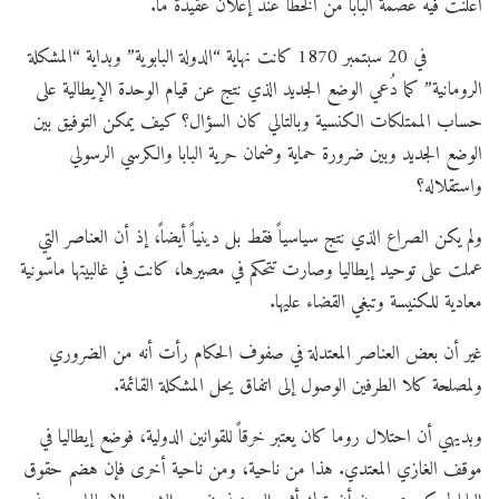
أُعلنت فيه عصمة البابا من الخطأ عند إعلان عقيدة ما.
في 20 سبتمبر 1870 كانت نهاية “الدولة البابوية” وبداية “المشكلة
الرومانية” كما دُعي الوضع الجديد الذي نتج عن قيام الوحدة الإيطالية على
حساب الممتلكات الكنسية وبالتالي كان السؤال؟ كيف يمكن التوفيق بين
الوضع الجديد وبين ضرورة حماية وضمان حرية البابا والكرسي الرسولي
واستقلاله؟
ولم يكن الصراع الذي نتج سياسياً فقط بل دينياً أيضاً، إذ أن العناصر التي
عملت على توحيد إيطاليا وصارت تتحكم في مصيرها، كانت في غالبيتها ماسّونية
معادية للكنيسة وتبغي القضاء عليها.
غير أن بعض العناصر المعتدلة في صفوف الحكام رأت أنه من الضروري
ولمصلحة كلا الطرفين الوصول إلى اتفاق يحل المشكلة القائمة.
وبديهي أن احتلال روما كان يعتبر خرقاً للقوانين الدولية، فوضع إيطاليا في
موقف الغازي المعتدي. هذا من ناحية، ومن ناحية أخرى فإن هضم حقوق