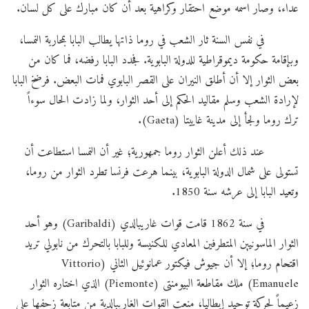
عداء، وصار اسمه موضع احتقار وكراهية بعد أن كان مبارك على كل لسان.
في نفس السنة ثار الشعب في روما ذاتها يطالب البابا بمحاربة النمسا،
وبإقامة حكومة ديموقراطية للدولة البابوية. فجدد البابا رفضه، فما كان من
بعض الثوار إلا أن أطلق النيران على القصر البابوي فمات البعض. فرضخ البابا
لإرادة الشعب وسلم مقاليد الحكم إلى أحد الثوار، ولما زادت الحال سوءاً
ترك روما ولجأ إلى مدينة غاييتا (Gaeta).
عند ذلك أعلن الثوار روما جمهورية؛ غير أن النمسا استطاعت أن
تستولى على شمال الدولة البابوية، بينما هرعت فرنسا تطرد الثوار من روما،
وتعيد البابا إلى عرشه سنة 1850.
في سنة 1862 قامت قوات غاريبالدي (Garibaldi) وهو أحد
الثوار الماسونيين المتطرفين المعادي للكنيسة وللبابا بالتحرك من نابولي تريد
اقتحام روما؛ إلا أن جيوش فيكتور عمانوئيل الثاني (Vittorio
Emanuele) ملك مقاطعة البيومنتى (Piemonte) الذي اختاره الثوار
زعيماً لحركة توحيد إيطاليا، منعت القوات الغاريبالدية من متابعة زحفها على