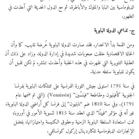
الدبلوماسية بين البابا والملوك والأباطرة، ثم مع الدول الحديثة التي أخذت في
الظهور.
ج- تداعي الدولة البابوية
ومن القمة بدأ الانحدار. فقد صارت الدولة البابوية عُرضة للنهب. كما وأن
الحالة الاقتصادية خلقت صعوبات شديدة في إدارة الدولة. وزاد على ذلك أن
العقلية التنويرية التي ظهرت في هذه الحقبة وأخذت تنتشر، لم تكن تقبل أن
يكون للبابوية سلطه مدنية.
في سنة 1791 استولى جيش الثورة الفرنسية على ممتلكات البابوية بفرنسا
الجنوبية كأفينيون ومقاطعة “فينسّين” (Venaissin) (التي تم ضمها عام
1791). وفي سنة 1810 ضم “نابليون” إلى فرنسا كل أراضي الدولة البابوية،
غير أنه في مؤتمر “فيينّا” الذي انعقد سنة 1815 لتسوية الأمور في أوروبا،
تمت استعادة السلطة البابوية الزمنية وحقوق الكنيسة وامتيازاتها، بفضل
الإنجازات الدبلوماسية للكاردينال إركول كونسالفي.