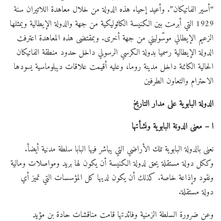
“أسير الفاتيكان”. وأعيد إحياء هذه الدولة من خلال معاهدة اللاتيران سنة
1929 التي أبرمت بين الكنيسة الكاثوليكية من جهة والدولة الإيطالية ويمثلها
الزعيم الإيطالي موسّوليني من جهة أخرى. وبمقتضى هذه المعاهدة اعترفت
الدولة الإيطالية رسميا بدولة الكرسي الرسولي داخل حدود منطقة الفاتيكان
الحالية الكائنة داخل مدينة روما، وعليه أقيمت علاقات ديبلوماسية يسودها
الاحترام والتعاون الطرفين
الدولة البابوية على مدار التاريخ
ا – معنى الدونة البابوية ونشأتها
نعنى بالدولة البابوية تلك الأراضي التي يباشر فيها البابا سلطة مدنية أيضأ.
وككل دولة مستقلة يحق لدولة الكنيسة أن يكون لها بريد ومواصلات ومالية
ونقود وإذاعة خاصة. كذلك أن يكون لديها كل المؤسسات التي تميز أي
دولة مستقلة.
وعن ضرورة السلطة الزمنية وفائدتها قامت مناقشات حادة بن مؤيد