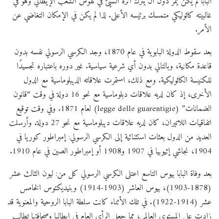
البابا لم يكن يمر دون أن يترك أثره السيئ في نفوس الشعب الإيطالي وهو في
غالبيته كاثوليكي متمسك برئيسه الأعلى. لذا لم يكن في الإمكان التغاضي عن
الأمر.
بعد سقوط الدولة البابوية في عام 1870، وجد الكرسي الرسولي نفسه بدون
قاعدة مكانية، وبالتالي بدون أي شرعية سياسية. غير دوره باعتباره تجسيدًا
للكنيسة الكاثوليكية. ومع ذلك، استمرت علاقاته الديبلوماسية مع الدول
الأخرى، إذ كان لديه علاقات دبلوماسية مع نحو 16 دولة في وقت “قانون
الضمانات” (legge delle guarentigie) لعام 1871. وفي وقت توقيع
اتفاقيات اللاتيران، كان لديه علاقات ديبلوماسية مع نحو 27 دولة. وأرسلت
العديد من الدول بعثات استثنائية إلى الكرسي الرسولي: إمبراطور كوريا في
1904، نجاشي إثيوبيا في 1907 و1908 أو إمبراطور الصين في عام 1910.
بعد وفاة البابا بيوس التاسع اعتلى الكرسي الرسولي كل من: ليون الثالث عشر
(1878-1903)، بيوس العاشر (1903-1914) وبنيديكتوس الخامس
عشر (1914-1922). في تلك الأثناء كانت سلطة البابا الروحية والمعنوية قد
زادت على المستوى العالمي، مما جعل الرأي العام في إيطاليا وصحافتها تطالب