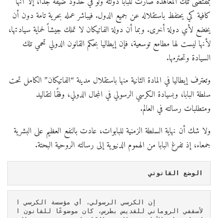
بمقتضى تلك المعاهدة صارت للبابا دولته ولو في حدود ضيقة جداً، إلا أنها
كافية كي يحتفظ باستقلاله عن جميع الدول. فيباشر عمله بحرية تامة دون أن
يخضع لأي دولة أخرى. وبما أن دولة الفاتيكان لا تملك جيشاً لحماية سيادتها،
لأنها ليست لها مطامع توسعية، فإن إيطاليا بحكم القانون الدولي تحمي تلك
السيادة وتحترمها.
وتعترف إيطاليا في المادة الثانية منها باستقلال مدينة “الفاتيكان” الكامل تحت
سلطة البابا، وبسيادة الكرسي الرسولي في المجال الدولي، وفقًا لتقاليد
ومتطلبات رسالته في العالم.
ولا شك أن نهاية السلطة الزمنية للبابوات، عادت بالنفع العظيم على البشرية
جمعاء، إذ تفرغ البابا من الهموم الدنيوية إلى رسالته الروحية البحتة.
الوضع القانوني 
            إن الكرسي الرسولي، أي مؤسسة الكرسي ا
لأسقفي الروماني للقديس بطرس، كان موضوعًا للقانون ا