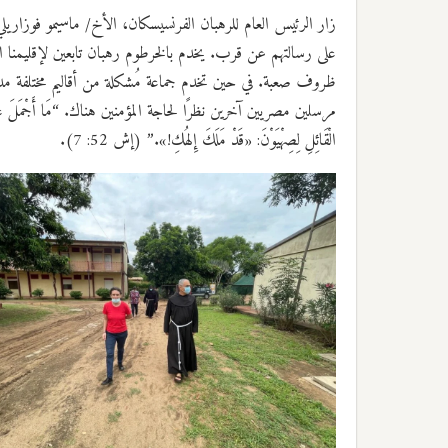
زار الرئيس العام للرهبان الفرنسيسكان، الأخ/ ماسيمو فوزاري
على رسالتهم عن قرب. يخدم بالخرطوم رهبان تابعين لإقليمنا 
ظروف صعبة. في حين تخدم جماعة مُشكلة من أقاليم مختلفة مدي
مرسلين مصريين آخرين نظرًا لحاجة المؤمنين هناك. “مَا أَجْمَلَ عَلَى الْجِبَالِ قَدَ
الْقَائِلِ لِصِهْيَوْنَ: «قَدْ مَلَكَ إِلهُكِ!».” (إش 52: 7).