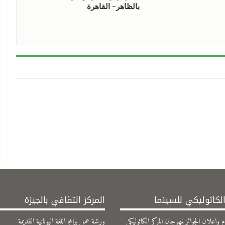
بالظاهر- القاهرة
الكاثوليكي للسينما
المركز الثقافي بالجيزة
وإعلان الجوائز لمهرجان المركز الكاثوليكي
ورشة عمل برامج اللغة اليونانية القديمة