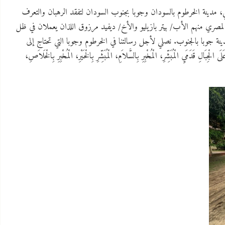
لي، مدينة الخرطوم بالسودان وجوبا بجنوب السودان لتفقد الرهبان والتعرف
المصري منهم الأب/ بيتر بازيليو والأخ/ ديفيد مرزوق اللذان يعملان في ظل
نة جوبا بالجنوب. نصلي لأجل رسالتنا في الخرطوم وجوبا التي تحتاج إلى
مَيِ الْمُبَشِّرِ، الْمُخْبِرِ بِالسَّلاَمِ، الْمُبَشِّرِ بِالْخَيْرِ، الْمُخْبِرِ بِالْخَلاَصِ،