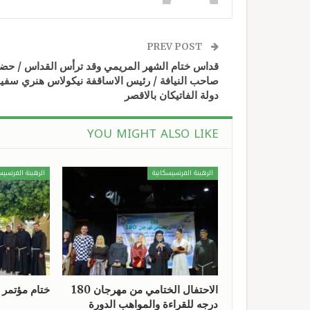
PREV POST
قداس ختام الشهر المريمي وقد ترأس القداس / حض
صاحب النيافة / رئيس الاساقفة نيكولاس هنري سفير
دولة الفاتيكان بالاقصر
YOU MIGHT ALSO LIKE
الرهبنة الفرنسيسكانية
الرهبنة الفرنسيس
الاحتفال الختامي من مهرجان 180
ختام مؤتمر الرهبا
درجه للقراءة والمواهب الدورة