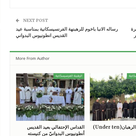
NEXT POST
رة
رساله الانبا باخوم للرهبنهة الفرنسيسكانية بمناسبة عيد
القديس انطونيوس البدواني
More From Author
كانية
الرهبنة الفرنسيسكانية
ن(Under ten)
القداس الإحتفالي بعيد القديس
أنطونيوس البدوانيّ من كنيسته