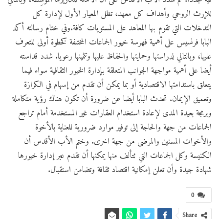
للإرث الروحي وأهداف كل معهد، تظل المعيار الأول لإدارة كل
التدخلات التي تقوم بها المعاهد على المستويات كافة.وفي ختام رسالته أكد
البابا فرنسيس على أهمية فهرسة خيور الجماعات المختلفة كخطوة أولى للتعرف
عليها، وبالتالي لدراستها وحمايتها والحفاظ عليها وتثمينها رعويا. شدد قداسته
أيضا على أهمية مواجهة الجوانب المتعلقة بإدارة الخيور الثقافية سواء فيما
يتعلق باستدامتها الاقتصادية أو بما يمكن أن تقدم من إسهام في الكرازة
وتعميق الإيمان. تحدث البابا أيضا عن ضرورة أن تكون هناك رؤية متكاملة
وبرمجة بعيدة المدى لإعادة استخدام العقارات غير المستخدمة أمام تراجع
الجماعات من جهة والحاجة إلى توفير موارد ضرورية للعناية بالأخوة
والأخوات المسنين والمرضى من جهة اخرى. وختم الأب الأقدس أن
الكنيسة وكل الجماعات التي تتألف منها يمكنها أن تقدم عبر إدارة خيورها
شهادة جيدة وأن تعلن إمكانية اقتصاد ثقافة وتضامن استقبال.
0
Share