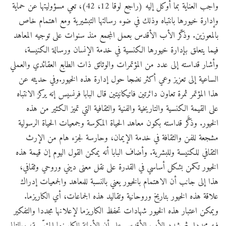
واجب العناية بما أوكل إليه (راجع لوقا 12، 42)، تعي مسؤوليتها عن حماية
وإدارة خيورها بانتباه وذلك في ضوء رسالتها التبشيرية ومع اهتمام خاص
بالمعوزين. وذكّر الأب الأقدس بعمل المجمع منذ سنوات على توجيه المعاهد
فيما يتعلق بإدارة خيورها الكنسية في خدمة الإنسان ورسالة الكنيسة،
وأشار قداسته إلى عدد من المؤتمرات والوثائق ذات الطابع العقائدي والعملي
الساعية إلى تعزيز وعي أكثر نضجا حول إدارة هذه الخيور.وفي حديثه عن
هذا المؤتمر ثمرة تعاون دائرتين فاتيكانيتين قال البابا فرنسيس إنه يركز الانتباه
على القيمة الكنسية والتاريخية والفنية والثقافية التي تميز الكثير من هذه
الخيور. وذكَّر قداسته بكون معاهد الحياة المكرسة وجمعيات الحياة الرسولية
مشجعة للفن والثقافة في خدمة الإيمان، وحارسة لجزء هام من الإرث
الثقافي للكنيسة وللبشرية. وأضاف البابا أنه يمكن القول اليوم إن قيمة هذه
الخيور تكمن بشكل أساسي في القدرة على نقل معنى ديني وروحي وثقافي،
هذا إلى جانب أن الاهتمام بالخيور يعني بالنسبة للمعاهد والجمعيات إدراك
علاقة هذه الخيور بتاريخ وروحانية وتقاليد هذه الجماعات، أي الكاريزما.
ويمكن اعتبار هذه الخيور شهادات تحفظ الكاريزما لإعلانها مجددا والتفكير
فيه مجددا. ثم شدد الأب الأقدس على أن الأمانة للكاريزما المؤسِّسة، وبالتالي