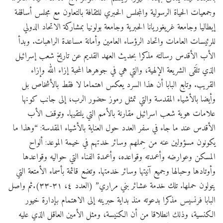
وجمعيات الحياة الرسولية والمجلس الحبري للثقافة بالتعاون مع مجلس أساقفة
إيطاليا وجامعة غريغوريانا الحبرية وجامعة بولونيا بمشاركة الاتحاد الدولي
للرئيسات العامات واتحاد الرؤساء العامين وأمانة مساعدة الراهبات. وبدأ
الأب الأقدس رسالته مذكرا بحديث العهد القديم عن تاريخ شعب إسرائيل
الذي تلَقى الشريعة الإلهية، والتي هي في جوهرها المحبة إزاء الله وإزاء
القريب. وتابع البابا أن هذا السرد يعكس اهتماما لا فقط بالأشخاص بل
وأيضا بالأشياء المقدسة والتي تمثل رموز حضور الرب، إلى جانب كونها
علامات هوية شعب اسرائيل مقارنة بالأمم التي يلتقيها. وتوقف الأب
الأقدس عند ما جاء في سفر العدد حول العناية بالأشياء المقدسة: “وهذا ما
يكونون مسؤولين عنه من حِملهم وسائر خدتهم في خيمة الموعد: ألواح
المسكن وعوارضه وأعمدته وقواعده، وأعمدة الفناء التي حواليه وقواعدها
وأوتادها وحبالها وجميع آنيتها وسائر خدمتها. وتضع قائمة بأسماء الأمتعة التي
يتولون حملها. تلك خدمة عشائر بني مراري” (العدد ٤، ٣١-٣٣).ثم واصل
البابا فرنسيس مذكرا بدعوته منذ بداية حبريته إلى الاهتمام بإدارة خيور
الكنسية، وذلك انطلاقا من أن الكنيسة، ومثل الأمين العاقل الذي عليه