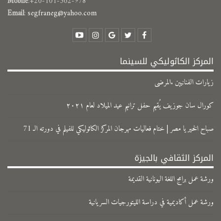
Mobile
:+20-101-362-978
Email
:
segfraneg@yahoo.com
المركز الكاثوليكي للسينما
زيارات الفنانيين .المرضى
كورال سان جوزيف يُقيم حفل ترانيم عيد الميلاد لعام ٢٠٢١
صباح الخير يا مصر | ختام فعاليات مهرجان المركز الكاثوليكي للفيلم في دورته الـ 71
المركز الثقافي بالجيزة
ورشة عمل برامج اللغة اليونانية القديمة
ورشة عمل أكاديمية في دراسة الليتورجيات السريانية