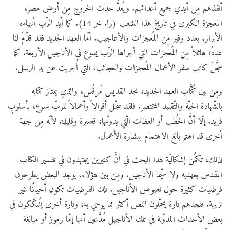
أنقذهم مِن أيدي جميع أعدائهم. ويُعدُّ حدث الخروج مِن أرض مصر،
المعجزة الكبرى في تاريخ هذا الشعب (را. خر 14). كما أيّد الرّب أنبياءه
الأبرار، بعدد وفير مِن المُعجزات والأعاجيب. أمّا العهد الجديد فقد قدَّمَ لنا
عددًا هائلاً مِن المُعجزات التي أجراها الرّب يسوع في الأناجيل الأربعة. كما
سجَّلَ كاتب سفر الأعمال المُعجزات والعجائب، التي أُجريت عن يد الرسل.
ومِن بين كُتَّاب العهد الجديد، نجد القديس مَرقُس، والذي يمتاز كتابه
بالشّهادة الحيّة والتّقليد المختصر. فلقد سجّل أقوالاً وأعمالاً للربّ يسوع، بأسلوبٍ
فريد. إلّا أنَّ الخُطب أو العظات الّتي يدونّها، قصيرة وقليلة. لأنّه مِن جهة
أخرى قد اهتم بالغ الاهتمام ببشارة الأعمال.
لذلك، تكمُن إشكاليّة هذا البحث في أنَّ كثيرين يجتهدون في تفسير الكتاب
المقدس بعهديه ولا سيّما الأناجيل. ومِن بين هؤلاء، يوجد البعض يطرحون
فرضيات كثيرة حول نصوص الأناجيل. تلك الفرضيات تكون أحيانًا غير
نزيهة. فنجدهم تارة يحمّلون النص أكثر مما يوحي به، وتارة أخرى يُشكّكون في
بعض الأحداث المدوّنة في تلك الأناجيل مُدَّعين أنها إمّا رموز أو مبالغة