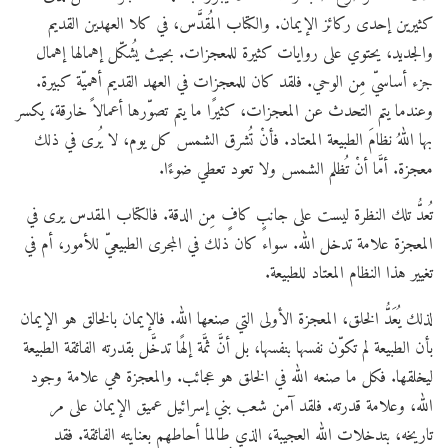
كثيرين إحدى ركائز الإيمان. والكتاب المُقدَّس، في كلا العهدين القديم
والجديد، يحتوي على روايات كثيرة للمعجزات. بحيث يُشكّل إهمالها إهمال
جزء أساسيّ مِن الوحي. فلقد كان للمعجزات في العهد القديم أهميّة كبيرة.
وعندما يتم التحدث عن المعجزات، كثيرًا
ما يتم تصوّرها أعمالاً خارقة، يكسر
بها اللهُ نظامَ الطبيعة المعتاد. فأنْ تُشرق الشمس كل يوم، لا يُرى في ذلك
معجزة. أمَّا أنْ تُظلم الشمس ولا تعود تعطي ضوءًا.
تُعدُّ تلك النظرة ليست على جانبٍ كافٍ مِن الدقة. فالكتاب المقدس يرى في
المعجزة علامة تدخل الله. سواء كان ذلك في المجرى الطبيعيّ للأمور، أم في
تغيير هذا النظام المعتاد للطبيعة.
لذلك يُعَدُّ الخلق، المعجزة الأولى التي صنعها الله. فالإيمان بالخالق هو الإيمان
بأن الطبيعة لم تكوّن نفسها بنفسها، بل أنَّ ثمَّة إلهًا تدخَّل بقدرته الفائقة الطبيعة
ليخلقها. فكل ما صنعه الله في الخلق هو عجائب. والمعجزة هي علامة وجود
الله، وعلامة قدرته. فلقد آمن شعب بني إسرائيل عميق الإيمان على مر
تاريخه، بتدخلات الله العجيبة، الذي طالما أحاطهم بعنايته الفائقة. فقد