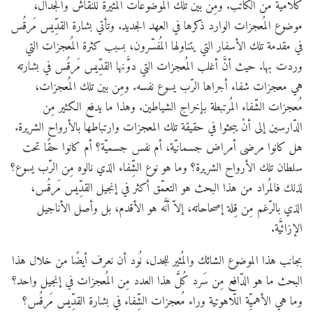
كلاميّة من الكاتب. ومِن بين تلك الموضوعات المثيرة للنقاش والجدال،
موضوع المُعجزات الوارد ذكرها في العهد الجديد. وتأتي بشارة القدِّيس مَرقُس
في مقدمة تلك الأسفار التي يتناولها المُفسّرون، بسبب كثرة المُعجزات التي
وردت بها. حيث أنَّ أغلب المُعجزات التي دوَّنها القدِّيس مَرقُس في بشارته
هي معجزات شفاء أجراها الرّب يسوع نفسه. ومِن بين تلك المُعجزات،
مُعجزات الشّفاء المُرتبطة بإخراج الشياطين. وهذا ما يدفع الكثير مِن
الدّارسين إلى أنْ يبحثوا في حقيقة تلك المعجزات وارتباطها بالأرواح الشريرة.
هل كانوا مرضى أمراض جسمانيّة، أم نفس جسميّة؟ أم كانوا حقًا تحت
سلطان تلك الأرواح الشريرة؟ وما هو نوع الشِّفاء الذي نالوه مِن الرّب يسوع؟
لذلك فالمُراد من هذا البحث هو التعمّق أكثر في إنجيل القدِّيس مَرقُس،
الذي بالرّغم مِن قِلة إصحاحاته، إلاّ أنَّه هو الأقدم، بل وأصل الأناجيل
الإزائيَّة.
بجانب هذا الموضوع الشائك والمُثير للجدل، نُود أن نعرف أيضًا من خلال هذا
البحث ما هو الدّافع مِن سَرد كُلَّ هذا العدد مِن المُعجزات في إنجيل واحد؟
وما هي الأهميِّة اللّاهوتية وراء مُعجزات الشِّفاء في بشارة القدِّيس مَرقُس؟