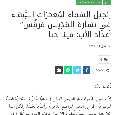
أخبار
الرهبنة الفرنسيسكانية
إنجيل الشفاء لمُعجزات الشِّفاء
في بشارة القدِّيس مَرقُس”
أعداد الأب: مينا حنا
On
فبراير 18, 2025
0
Share
مُقدمة عامّة
إنَّ مَوضوع المُعجزات هو للمسيحي العائش في ذهنيّة مُتشرّبة بالعقلانيّة العلميّة
الموضوعيّة، لهو مِن أصعب المواضيع اللّاهوتيّة وأشدّها تعقيدًا. ولكنْ مهما
كان هذا الموضوع صعبًا ومُعقدًا، فلا يجوز تجاهله. فالمعجزات تُمثّل لدى