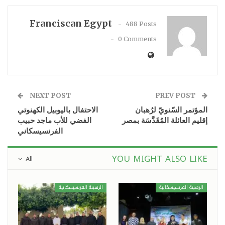
Franciscan Egypt
488 Posts
0 Comments
NEXT POST
PREV POST
المؤتمر السّنويّ لرُهبان
الاحتفال باليوبيل الكهنوتي
إقليم العائلة المُقَدَّسَة بمصر
الفضي للأب ماجد حبيب
الفرنسيسكاني
YOU MIGHT ALSO LIKE
All
الرهبنة الفرنسيسكانية
الرهبنة الفرنسيسكانية