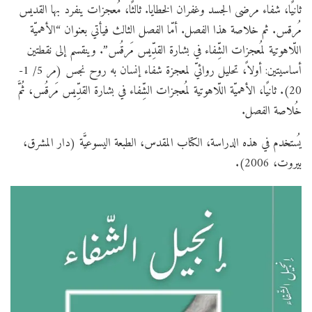
ثانيًا، شفاء مرضى الجسد وغفران الخطايا. ثالثًا، مُعجزات ينفرد بها القديس
مُرقس. ثم خلاصة هذا الفصل. أمّا الفصل الثالث فيأتي بعنوان “الأهميّة
اللّاهوتية لمُعجزات الشِّفاء في بشارة القدِّيس مَرقُس”. وينقسم إلى نقطتين
أساسيتين: أولاً، تحليل روائيّ لمعجزة شفاء إنسان به روح نجس (مر 5/ 1-
20). ثانيًا، الأهميّة اللّاهوتية لمُعجزات الشِّفاء في بشارة القدِّيس مَرقُس، ثُمَّ
خُلاصة الفصل.
يُستخدم في هذه الدراسة، الكتاب المقدس، الطبعة اليسوعيَّة (دار المشرق،
بيروت، 2006).