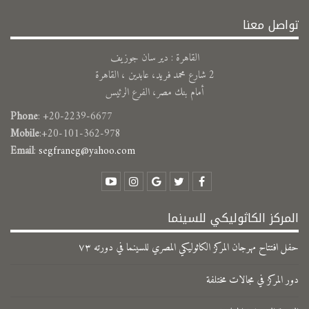
تواصل معنا
القاهرة : دير سان جوزيف
2 شارع محمد فريد، عابدين ، القاهرة
أمام بنك مصر، الفرع الرئيس
Phone
: +20-2239-6677
Mobile
:+20-101-362-978
Email
:
segfraneg@yahoo.com
المركز الكاثوليكي للسينما
حفل افتتاح مهرجان المركز الكاثوليكي المصري للسينما في دورته ٧٣
دور المركز في مجالات مختلفة