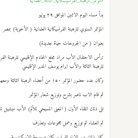
#مؤتمر_الرهبنة_الفرنسيسكانية_الثالثة_العلمانية
بدأ مساء اليوم الاثنين الموافق ٢٩ يوليو
المؤتمر السنوي للرهبنة الفرنسيكانية العلمانية ( الأخوية) بمصر
بعنوان ( من الجروحات حياة جديدة)
ترأس الاحتفال الأب مراد مجلع الخادم الإقليمي للرهبنة الف
للرهبنة الثالثة والأب ابرام يوسف المدبر الإقليمي
وكان عدد حضور المؤتمر ١٥٠ من أعضاء الرهبنة الثالثة ومعهم أولادهم وعددهم ٢٢ طفلاً
ثم قام الاب ناصر بشرح وتوزيع شعار المؤتمر
تلى ذلك اللقاء الأول ( المعنى المسيحي للألم) الأب ميشيل ش
ثم العشاء ثم توزيع وعمل مجموعات وتعارف
كان ذلك بدير الاباء الفرنسيسكان بسموحة الإسكندرية