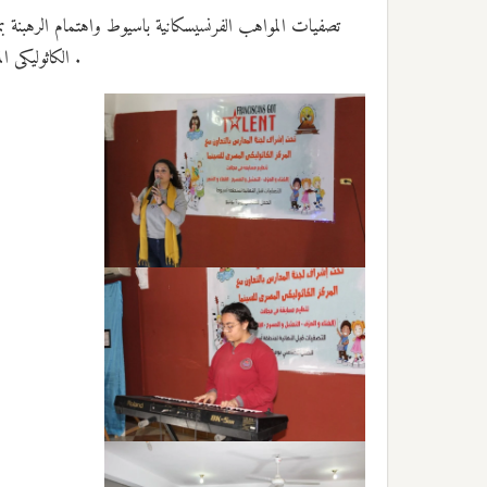
تصفيات المواهب الفرنسيسكانية باسيوط واهتمام الرهبنة بمص
الكاثوليكى المصرى للسينما خلال شهر يونيو القادم بمشاركة فنانين وقيادات التربية والتعليم .