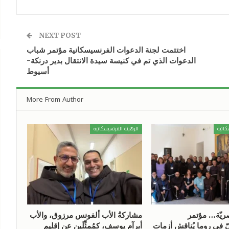
NEXT POST
اختتمت لجنة الدعوات الفرنسيسكانية مؤتمر شباب
الدعوات الذي تم في كنيسة سيدة الانتقال بدير درنكة-
أسيوط
More From Author
كانية
الرهبنة الفرنسيسكانية
ريّة… مؤتمر
مشاركةُ الأب ألفونس مرزوق، والأب
 في روما يُناقش أزمات
أبرآم يوسف، كمُمثِّلَين عن إقليم