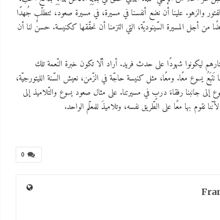
الفتور والزهو. علينا أن نضع أنفسنا في مسيرة، في مسيرة صعود، تتطلّب جُهدًا
ضًا من أجل المسيرة السّينوديّة، التي التزمنا أن نحقّقها ككنيسة. حسنٌ لنا أن
تارهم ليكونوا شهودًا على حدث فريد. أراد ألّا تكون خبرة النّعمة تلك
 نَتبَعُ يسوع معًا. ومعًا، مثل كنيسة حاجّة في الزّمن، نعيش السّنة الليتورجيّة،
ع إلى جانبنا رفقاءَ دربٍ في مسيرتنا. على مثال صعود يسوع والتّلاميذ إلى
ا نقوم بها معًا على الطّريق نفسه، وتلاميذَ للمعلّم الواحد.
0
Fra