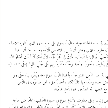
 نَرَى في هذه الحادثة جواب الرّبّ يسوع على عدم الفهم الذي أظهره تلاميذه
م وسمعان بطرس، الذي رفض أن يقبل إعلانه عن آلامه وصلبه، بعد أن اعترف
حِبْ! وَرائي! يا شَيطان، فأَنتَ لي حَجَرُ عَثْرَة، لأَنَّ أَفكارَكَ لَيسَت أَفكارَ الله،
ني. في هذا الزّمن الليتورجيّ، يأخذنا الرّبّ يسوع معه ويَنفَرِد بنا، حتّى ولو
 نعيش حياة يوميّة، فيها غالبًا تكرار وأحيانًا ملل، نحن مدعوّون في الزّمن
 مع شعب الله المقدّس خبرة زُهدٍ خاصّة.
 نَقصِ إيماننا وعلى مقاومتنا لاتّباع يسوع في مسيرة الصّليب، تمامًا مثل حاجة
 سرّ الخلاص الإلهيّ كلّه، الذي تحقّق في بَذْلِهِ الكامل لذاتِهِ بدافع الحبّ،