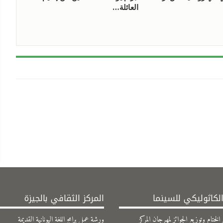
العائلة…
الكاثوليكي للسينما
المركز الثقافي بالجيزة
ختام وتوزيع الجوائز لمهرجان المركز
ورشة عمل برامج اللغة اليونانية القديمة