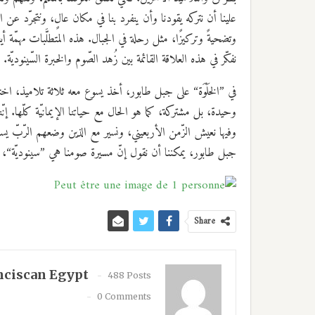
علينا أن نتركه يقودنا وأن ينفرد بنا في مكان عالٍ، ونتجرّد عن 
وتضحيةً وتركيزًا، مثل رحلة في الجبال. هذه المتطلَّبات مهمّة أي
نفكّر في هذه العلاقة القائمة بين زُهد الصّوم والخبرة السّينوديّة.
في ”الخَلْوَة“ على جبل طابور، أخذ يسوع معه ثلاثة تلاميذ، اخ
وحيدة، بل مشتركة، كما هو الحال مع حياتنا الإيمانيّة كلّها. إنّنا
وفيها نعيش الزّمن الأربعيني، ونسير مع الذين وضعهم الرّبّ يسو
جبل طابور، يمكننا أن نقول إنّ مسيرة صومنا هي ”سينوديّة“، لأنّن
Share
nciscan Egypt
488 Posts
0 Comments