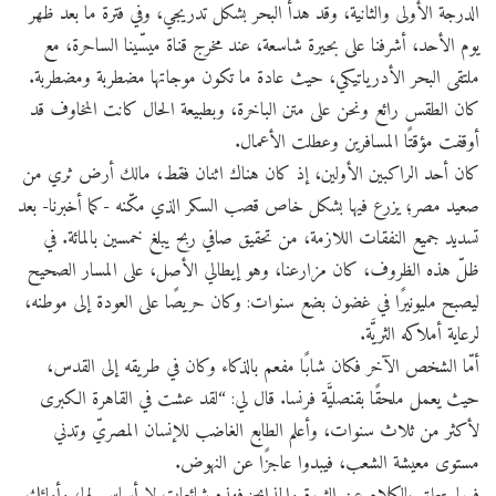
الدرجة الأولى والثانية، وقد هدأ البحر بشكل تدريجي، وفي فترة ما بعد ظهر
يوم الأحد، أشرفنا على بحيرة شاسعة، عند مخرج قناة ميسّينا الساحرة، مع
ملتقى البحر الأدرياتيكي، حيث عادة ما تكون موجاتها مضطربة ومضطربة.
كان الطقس رائع ونحن على متن الباخرة، وبطبيعة الحال كانت المخاوف قد
أوقفت مؤقتًا المسافرين وعطلت الأعمال.
كان أحد الراكبين الأولين، إذ كان هناك اثنان فقط، مالك أرض ثري من
صعيد مصر؛ يزرع فيها بشكل خاص قصب السكر الذي مكّنه -كما أخبرنا- بعد
تسديد جميع النفقات اللازمة، من تحقيق صافي ربح يبلغ خمسين بالمائة. في
ظلّ هذه الظروف، كان مزارعنا، وهو إيطالي الأصل، على المسار الصحيح
ليصبح مليونيرًا في غضون بضع سنوات: وكان حريصًا على العودة إلى موطنه،
لرعاية أملاكه الثريَّة.
أمّا الشخص الآخر فكان شابًا مفعم بالذكاء وكان في طريقه إلى القدس،
حيث يعمل ملحقًا بقنصليَّة فرنسا. قال لي: “لقد عشت في القاهرة الكبرى
لأكثر من ثلاث سنوات، وأعلم الطابع الغاضب للإنسان المصريّ وتدني
مستوى معيشة الشعب، فيبدوا عاجزًا عن النهوض.