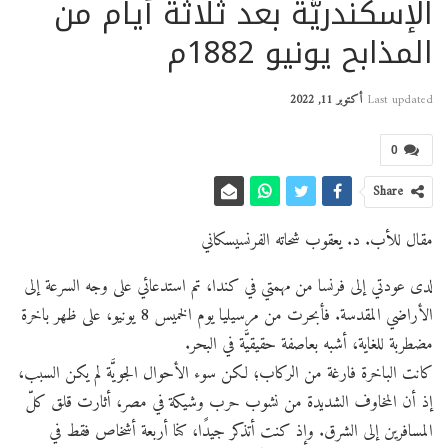
الإسكندريَّة بعد ثلاثة أيام من
المذابح يونيو 1882م
Last updated
أكتوبر 11, 2022
0
Share
مقال للأب. د. يعقوب شحاته الفرنسيسكاني
لدى عودتي إلى فرنسا من مهمتي في كندا، تم استدعائي على وجه السرعة إلى
الأراضي المقدسة. فأبحرت من مرسيليا يوم الخميس 8 يونيو، على ظهر باخرة
مضطربة للغاية، أشبه بعاصفة حقيقيَّة في البحر.
كانت الباخرة فارغة من الركاب؛ لكن سوء الأحوال الجويَّة لم يكن السبب،
إذ أن المخاوف الشديدة من نشوب حرب وشيكة في مصر، أثارت قلق كلّ
المسافرين إلى الشرق. وإذ كنت أتذكر جيدًا، كنا أربعة أشخاص فقط في