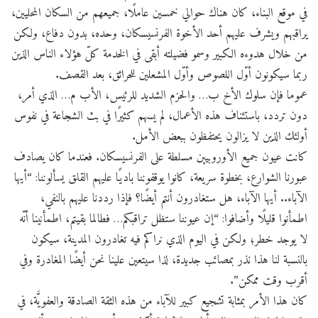
في موقع البناء، كان هناك حوالي خمسين عاملًا، جميعهم من السكان المحليين،
يراقبهم ويشرف عليهم أحد الأخوة الفرنسيسكان، وحده، بدون دفاع، ولكن
من خلال هدوءه الكبير وسمو فضيلته أبقى في الخدمة كلّ هؤلاء الناس الذين
ربما سيكونون أوّل اللصوص وأوّل المشعلين للحرائق، بعد القصف.
عموما فإن سلوك الأخ ب… والحزم الشديد للرئيس، الأب م… الذي أمر،
دون تردد، باستئناف هذه الأعمال، لم يسهم كثيرًا في بث الشجاعة في نفوس
أولئك الذين لا يزالون يحتفظون ببعض الأمل.
كانت عيون جميع الأوروبيين مسلطة على الفرنسيسكان. فعندما كان يصادف
عبورنا الشوارع، بخطوة سريعة، كانوا يوقفوننا باديًا عليهم القلق يسألوننا: “أيها
الآباء.. أيها الآباء، هل ستغادرون أنتم أيضًا؟ فإذا رددنا عليهم بالنفي،
اطمأنوا قليلًا وأضافوا: “إن عيوننا ستظل تراقبكم… فطالما بقيتم، اطمأنينا أنّه
لا يوجد خطر؛ ولكن في اليوم الذي نراكم فيه تغادرون المدينة، سيكون
بالنسبة لنا هذا نذر بمصائب جديدة، لذا سيتعين علينا نحن أيضًا المغادرة وفي
أقرب وقت ممكن”.
كان هذا الأمر بمثابة تشجيع كبير للآباء من هذه الثقة الصادقة والعفويَّة، في