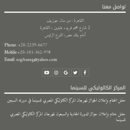
تواصل معنا
القاهرة : دير سان جوزيف
2 شارع محمد فريد، عابدين ، القاهرة
أمام بنك مصر، الفرع الرئيس
Phone
: +20-2239-6677
Mobile
:+20-101-362-978
Email
:
segfraneg@yahoo.com
المركز الكاثوليكي للسينما
حفل الختام وإعلان الجوائز لمهرجان المركز الكاثوليكي المصري للسينما في دورته السبعين
حفل ختام وإعلان جوائز الدورة الحادية والسبعون لمهرجان المركز الكاثوليكي المصري
للسينما