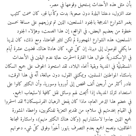
بأن مثل هذه الأحداث يستحيل وقوعها في مصر.
عند النزول، دخلنا البلدة دون صعوبة: بدت وكأنها قبر. كان صمت كئيب
يغمر الشوارع المدججة بالجنود المسلحين، الذين تم توزيعهم على مسافة خمسين
خطوة من بعضهم البعض. في الواقع، إن هذا الصمت، وهؤلاء الجنود
المسلحين، هذه الشوارع المهجورة لم تكن لتثير شجاعتنا. ومع ذلك، كان لدينا
ما يكفي للوصول إلى ديرنا. إن كلّ شيء كان هادئا هناك. قضيت عشرة أيام
في الإسكندريَّة: طوال هذا الفترة استمرت حالة عدم اليقين في الأحداث
المستقبليَّة في المدينة وبقية أنحاء البلاد. لقد استحوذ الخوف على جميع السكان
باستثناء المواطنين المسلمين. ويمكنني القول، دون مبالغة، أنّه في هذا الوقت،
غادر أكثر من أربعين ألف شخص إلى أوروبا وسوريا. وأن الكثير كانوا على
استعداد لترك المدينة، إذا أتيحت لهم وسائل نقل كافية لاستيعاب الجميع.
في خضم هذا الذعر العام، ماذا كان يفعل الرهبان الفرنسيسكان؟ لقد استمروا
في القيام بخدمتهم في سلام، من تقديم التعزية للمنكوبين، وإعطاء المشورة
لجميع الذين جاءوا لاستشارتهم (وكان هناك الكثير منهم)، واستثارة شجاعة
الخائفين، ونصح الجميع بعدم التصرف بتهور: أخيرًا وفوق كلّ شيء دعوتهم