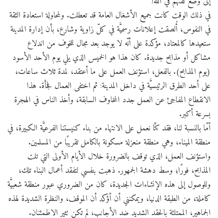
إلى وضع ثقتهم في الله!
في ذلك الوقت كانت جميع الأشغال العامة قد تعطلت. ولمحاولة استعادة الثقة
في النفوس، أُلصقت إعلانات رسميَّة في كلّ زاوية وشارع، بأن إدارة المدينة
ستعيدها كالمعتاد، مؤكدة على أنّه لا يوجد بعد مجال للخوف من اندلاع
مشاكل أو مذابح جديدة. كان هذا هو الخميس الذي يلي يوم الأحد الأسود
(يوم المذابح). بالفعل، استؤنف العمل على ما أعتقد، لمدة ثلاث ساعات،
على أحد الطرق الرئيسيَّة في داخل المدينة: ثم اختفى العمال فجأة. هذا
الانقطاع المفاجئ عن العمل جدد المخاوف السابقة، وأخذ الناس في الهجرة
بسرعة أكبر.
أمّا بالنسبة لنا، فقد كنّا نعمل على الانتهاء من بناء كنيستنا الفرعيَّة الكبيرة، في
منطقة الميناء، وهي منطقة منعزلة مسكونة بالكامل تقريبًا من المسلمين.
واستؤنف العمل، الذي توقف بالضرورة خلال الأيام الأولى التي تلت
المذابح، فورًا؛ وسط دهشة الجمهور. ذهبت بنفسي لتفقد أعمال البناء تلك،
وللوصول إلى هذه الإنشاءات الجديدة، كان من الضروري عبور منطقة شعبيَّة
كاملة، من الطبقة الدنيا، ويمكنني أن أؤكد أن الموقف، والنظرة الشديدة لهذه
الجماهير، الممتلئة بالحقد الشديد ضد الأجانب، لم تكن تثير الاطمئنان.