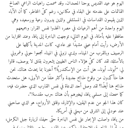
اليوم هو عيد القديس يوحنا المعمدان. وقد صممت راهبات الراعي الصالح
القائمات على خدمته على البقاء في مكانهن، رغم كلّ المخاطر. كما أن الآباء
الذين يقيمون القداسات في المستشفى والذين يدبرون رعية بورسعيد، وهي
اليوم واحدة من أهم الرعيات في مصر، اتخذوا نفس القرار: وجميعهم
حافظوا عليه بأمانة. في اليوم التالي، توجهت الباخرة إلى يافا. وعند اقترابنا من
الأرض، رأيت أمام عيني مشهدًا غير عادي. كانت المدينة بأكملها على
الرصيف وبالقرب من الميناء. ولدي نزولي في الميناء تجمعوا حولي وغمروني
بالأسئلة. لقد كان كلّ هؤلاء الناس الطيبين يشعرون بقلق لا يوصف. قالوا
لي: “أبونا.. أبونا.. هل أنت من الإسكندريَّة؟ أخبرنا بما يحدث هناك. نحن
هنا متأكدون من وقوع مذابح جديدة وأكثر عنفًا من الأولى، هل ستحدث
مذابح هنا أيضًا؟ لقد وصل أحد الدعاة في نفس القارب الذي حضرت فيه،
كما سمعنا، إلى مسلمي يافا، ليخبرهم بأن هناك حرب مقدسة!”.
كان هذا الجو من عدم اليقين، والإثارة، وقلق الأرواح، هو الذي صاحبني
عند عودتي إلى الشرق من مهمتي في أمريكا.
من يافا، واصلت الإبحار على نفس الباخرة حتّى حيفا، لزيارة جبل الكرمل،
من ثمَّ إلى الناصرة، للاحتفال بذكرى عيد القديس بطرس (29 يونيو) في