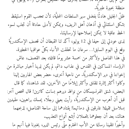
منطقة بحيرة طبريَّة.
ظلّ الجليل هادئًا بفضل سهر السلطات المحليَّة، لأن تعصب القوم استيقظ
بشكل استثنائي في أذهان أهل الريف، ويمكن لأدنى حادثة أن تجلب لسوء
الحظ عاقبة لا يمكن إصلاحها لإرساليتنا.
لدى عودتي إلى حيفا في 12 يوليو، أكد لنا القبطان أن قصف الإسكندريَّة
وقع في اليوم السابق!… سرعان ما تحققت الأنباء بكلّ عواقبها الخطيرة.
في هذا الفاصل ولأكثر من خمسة عشر يومًا قاتلة، بعد القصف، عاش
الرؤساء المساكين في القدس في عذاب دائم. لم يكن لدينا أخبار مباشرة من
إخواننا في دير الإسكندريَّة. من ناحية أخرى، حضر بعض الهاربين إلينا
وكانوا أكثر إثارة للقلق وأكثر إيلامًا من الآخرين. لقد شاهدنا، كما قال
البعض، شنق الفرنسيسكان من نوافذ ديرهم بسانت كاترين! قال شخص آخر:
قبل أن أهرب من الإسكندريَّة، رأيت بعيني رجلًا، يمسك براهبين، مقيدين
بسلاسل ثقيلة! غارقين ​​في دمائهما! يقتادهما إلى ساحة القناصل، لذبحهما
هناك، بعد أن جعلوهما يتحملان أبشع أنواع التعذيب.
وأخيرًا تلقينا رسالة من الأب المحترم متّى رئيس الدير، يخبرنا فيها أنهم ما