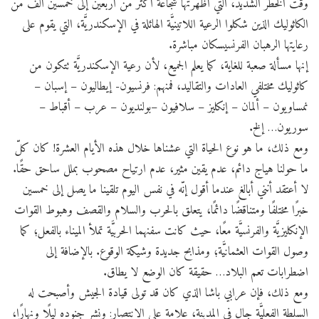
وقت الخطر الشديد، التي أظهرتها شجاعة أكثر من أربعين إلى خمسين ألف من
الكاثوليك الذين شكلوا الرعية اللاتينيَّة الهائلة في الإسكندريَّة، التي يقوم على
رعايتها الرهبان الفرنسيسكان مباشرة.
إنها مسألة صعبة للغاية، كما يعلم الجميع، لأن رعية الإسكندريَّة تتكون من
كاثوليك مختلفي العادات والتقاليد، فمنهم: فرنسيون- إيطاليون – إسبان –
نمساويون – ألمان – إنكليز – سلافيون –بولنديون – عرب – أقباط –
سوريون… إلخ.
ومع ذلك، ما هو نوع الحياة التي عشناها خلال هذه الأيام العشرة! كان كلّ
ما حولنا هياج دائم، عدم يقين مثير، عدم ارتياح مصحوب بملل ساحق حقًا.
لا أعتقد أنني أبالغ عندما أقول إنّه في نفس اليوم تلقينا ما يصل إلى خمسين
خبرًا مختلفًا ومتناقضًا دائمًا، يتعلق بالحرب والسلام والقصف وهبوط القوات
الإنكليزيَّة والفرنسيَّة معًا، حيث كانت سفنهما الحربيَّة تملأ الميناء بالفعل؛ كما
وصول القوات العثمانيَّة؛ ومذابح جديدة وشيكة الوقوع. بالإضافة إلى
اضطرابات تعم البلاد… حقيقة كان الوضع لا يطاق.
ومع ذلك، فإن عرابي باشا الذي كان قد تولى قيادة الجيش وأصبحت له
السلطة الفعليَّة جال في المدينة، علامة على الانتصار: ونشر جنوده ليلًا ونهارًا،