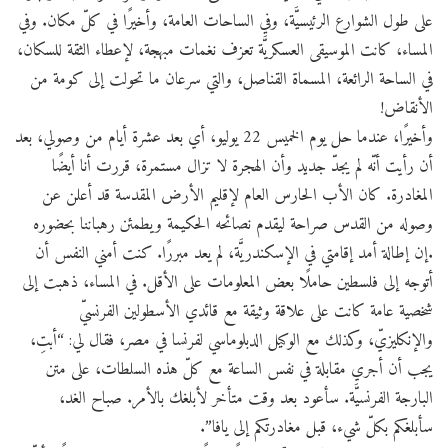
على طول الشوارع الرئيسيَّة، وفي الساحات العامة، وأخيرًا في كلّ مكان. وفي
المساء، كانت الموسيقى العسكريَّة تعزف نغمات مبهجة، لإعطاء الثقة للسكان،
في الساحة الرائعة، المسماة القناصل، والتي سرعان ما تحولت إلى كومة من
الأنقاض!
وأخيرًا، عندما حل يوم الخميس 22 يوليو، أي بعد عشرة أيام من وصولي، بعد
أن رأيت أنّه لم يجدّ جديد وأن الهجرة لا تزال مستمرة، قررت أنا أيضًا
المغادرة. كان الأب الحارس العام لإقليم الأرض المقدسة قد أعلن عن
وصوله من القدس صراحة ليقدم نصائحه الحكيمة ويطمئن رهباننا بحضوره
.إن إطالة أمد إقامتي في الإسكندريَّة، لم يعد مبررًا. كنت أمني النفس أن
أتوجه إلى فلسطين حاملًا بعض المعلومات على الأقل. في المساء، ذهبت إلى
شخصية عامة كانت على علاقة وثيقة مع قائدي الأسطولين الفرنسيّ
والإنكليزيّ، وكذلك مع الوكيل الدبلوماسي لفرنسا في مصر، فقال لي: “أبتِ،
يجب أن أجري مقابلة في نفس الساعة مع كلّ هذه السلطات، على متن
البارجة الفرنسيَّة. سأعود بعد وقت متأخر لأبلغك بالأمر. صباح الغد،
سأبلغكم بكلّ شيء، قبل مغادرتكم إلى يافا”.