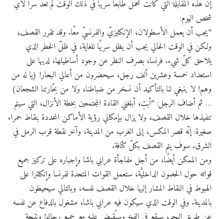
إن هذه المقابلة التي كانت تحمل طابعًا سريًا في ذلك الوقت لم تعد سرًا لأيّ
شخص اليوم:
“يجب أن يعمل الأسطولان، الإنكليزيّ والفرنسيّ معًا. وقد تقرر القصف؛
ولكن في الوقت الحالي يجب أن يظل سريًا للغاية، في ظلّ الخطر الذي
يلاحق كلّ شيء. فرنسا، بصرف النظر عن وجود أساطيلها، لديها على
استعداد خمسة وعشرين ألف رجل، سيحضرون من أعالي البحار! (يا له من
وهم! لا ينبغي لنا بالتأكيد أن نسخر من ضباطنا، ولا من بحّارتنا الشجعان)
… ثم أضاف الرجل: “أبتِ، أبلغني القادة المجتمعين بخطة الأنزال، التي سيتم
تنفيذها خلال القصف، ولا يزال بإمكاني رؤية الأماكن المحددة بنقاط حمراء
صغيرة: إنّه قصر المكس، إلى الغرب من المدينة، وآخر نقطة قرب الرمل في
الشرق. سوف يتم القصف بكلّ كثافة.
ومن الممكن أيضًا، من أجل مفاجأة عرابي باشا وإجباره على تركيز جميع
قواته حول الحصون الداخليَّة، ستعمل القوات المتحدة لفرنسا وإنكلترا على
الهبوط في النقاط المشار إليها خلال القصف نفسه، وبالتالي سيحيطون
بالمدينة. وفي الوقت الذي سيكون فيه عرابي باشا، ​​مشغول بالدفاع عن نفسه
عن طريق البحر، سيقع في الفخ وسيُقبض عليه مع جميع رجاله! ونتيجة