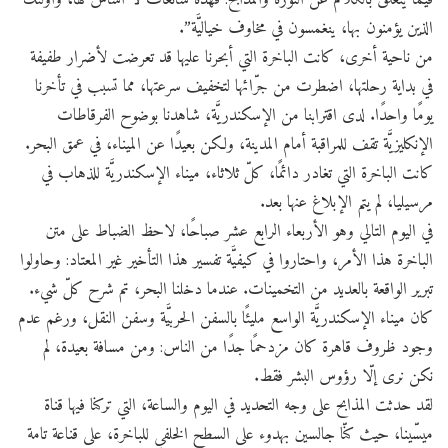
فيما يتعلق بالكلام عن الثورة والمذابح: فهذه شائعات لا أساس لها، وأولئك
الذين يؤمنون بها، ينغمسون في مخاوف خياليَّة”.
من ناحية أخرى، كانت الباخرة التي أبحرنا عليها قد تعرضت لأضرار طفيفة
في بداية رحلتها، اضطرت من جرّائها لتخفيف سرعتها، مما تسبب في تأخرنا
يومًا واحدًا. لدى اقترابنا من الإسكندريَّة، شاهدنا بوضوح الفرقاطات
الإنكليزيَّة تقف للمراقبة أمام المدينة، ولكن بعيدًا عن الميناء، في عمق البحر.
كانت الباخرة التي تغادر دائمًا، كلّ ثلاثاء، ميناء الإسكندريَّة للذهاب في
مرسيليا، لم يتم الإبلاغ عنها بعد.
في اليوم التالي وهو الأربعاء الرابع عشر صباحًا، لاحظ الضباط على متن
الباخرة هذا الأمر، واحتاروا في كيفيَّة تفسير هذا التأخير غير المعتاد: وحاولوا
تبرير الواقعة بالعديد من التخمينات. عندما دخلنا البحر، تم شرح كلّ شيء.
كان ميناء الإسكندريَّة الواسع مليئًا بالسفن الحربيَّة وسفن النقل، ورغم عدم
وجود ظروف قاهرة كان مزدحمًا جدًا من الناس: ومن مسافة بعيدة، لم
نكن نرى إلّا رؤوس البشر فقط.
لقد حدثت المذابح على وجه التحديد في اليوم والساعة، التي تركنا فيها قناة
ميسّينا، حيث كنّا جالسين بهدوء على السطح الخلفي للباخرة، على قناعة تامة