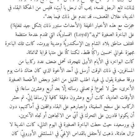
لذلك، تابع الرجل نفسه، يجب أن نرحل يا أبتِ، فليس من الحكمة البقاء في
المدينة، خلال القصف.. قد نندم على ذلك فيما بعد”.
حجزت مع هذه الأخبار المخيفة (الأحداث ستبرر ذلك بشكل جيد للغاية!)
على الباخرة الصغيرة “لويد”(Loyd) النمساويَّة، التي تقدم خدمة منتظمة
لمختلف مناطق بلاد الشام بين الإسكندريَّة ومدينة بيروت. كانت تلك الباخرة
مجهزة لحوالي خمسين راكبًا فقط. لكننا كنّا على متنها قرابة ثمانمائة.
كانت البواخر، في الأيام الأولى للهجرة، تحمل ضعف عدد ركابها من
المسافرين. في ذلك الوقت أرسل لي أحد الأخوة الذي كان هناك ذات يوم
ورقة صغيرة يقول لي فيها، اطلب القليل من الخبز وبعض الأطعمة الصغيرة
الأخرى، حتّى لا تجوع! لم تصلني رسالته إلّا بعد أربع وعشرين ساعة: في
الأوقات العادية، كانت أربع وعشرون دقيقة كافية لإرسالها إليّ. تم حشر
الركاب على سطح السفينة، وإجبارهم على البقاء واقفين في أماكنهم، دون
أن يكونوا قادرين على التحرك في أيّ من الاتجاهين أو تجاه الآخرين.
في بورسعيد، حيث حطت الباخرة الصغيرة في اليوم التالي، كانت المدينة لا
تزال هادئة. ذهبت لأحتفل بالقداس الإلهيّ في المستشفى الأوروبيّ: كان