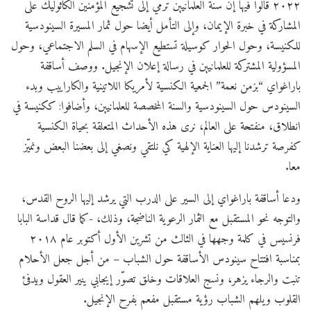
٢٠٢٢ قالوا فيها إن سنة العلمانيين ترمي إلى تشجيع المؤمنين الكاثوليك على
المشاركة في خبرة الإيمان، وإلى التأمل أيضا حول ثمار المسيرة السينودسية
للكنيسة، وحول الحوار كوسيلة تستطيع الإسهام في السلم الاجتماعي، وحول
المسؤولية المشتركة للعلمانيين في رسالة إعلان الإنجيل. ووصف أساقفة
باراغواي “بزمن نعمة” الجمعية الكنسية لأمريكا اللاتينية والكاراييب وبدء
السينودس حول السينودسية والسنة المخصصة للعلمانيين، وأضافوا: ككنيسة في
انطلاق، منفتحة على العالم، نرى هذه الأحداث المتعلقة بحياة الكنسية
كفرصة ترشدنا إليها العناية الإلهية كي نلتقي ونصغي إلى بعضنا البعض ونميّز
معا.
ودعا أساقفة باراغواي إلى السير على الدرب التي يرشد إليها الروح القدس،
والتوجه نحو المستقبل مع الثمار الرعوية الناضجة، وذلك، -كما قال قداسة البابا
فرنسيس في كلمة وجهها في الثالث من تشرين الأول أكتوبر عام ٢٠١٨
بمناسبة افتتاح سينودس الأساقفة حول الشباب – من أجل جعل الأحلام
تنبت والرجاء يزهر، ونسج العلاقات وخلق تصوّر إيجابي ينير العقول ويدفئ
القلوب ويلهم الشباب رؤية مستقبل مفعم بفرح الإنجيل.