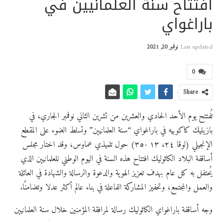
افتتاح سنة العلمانيين في
باراغواي
Last updated
نوفمبر 20, 2021
0
Share
تُفتتح يوم الأحد الحادي والعشرين من تشرين الثاني نوفمبر الجاري، في
بازيليك كاكوبيه في باراغواي “سنة العلمانيين” وتسلط الضوء على المقطع
الإنجيلي (لوقا ٢٤، ١٣ -٣٥) حول تلميذي عماوس، وقد اختار مجلس
أساقفة البلاد الكاثوليك افتتاح هذه السنة في اليوم الوطني للعلمانيين الذي
يُحتفل به كل عام بهدف تعزيز الهوية والدعوة والرسالة والشهادة في العائلة
والعمل والمجتمع، وتحفيز المشاركة الفاعلة في بناء عالم أكثر عدلا وتضامنًا.
وجه أساقفة باراغواي الكاثوليك رسالة لمرافقة المؤمنين خلال سنة العلمانيين