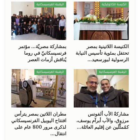
الكنيسة الكاثوليكية
الرهبنة الفرنسيسكانية
الكنيسة اللاتينية بمصر
بمشاركة مصريّة… مؤتمر
تحتفل بمئوية تأسيس النيابة
فرنسيسكانيّ في روما
الرسولية لبورسعيد…
يُناقش أزمات العصر
الرهبنة الفرنسيسكانية
الرهبنة الفرنسيسكانية
مشاركةُ الأب ألفونس
مطران اللاتين بمصر يترأس
مرزوق، والأب أبرآم يوسف،
افتتاح اليوبيل الفرنسيسكاني
كمُمثِّلَين عن إقليم العائلة…
لذكرى مرور 800 عام على
انتقال…