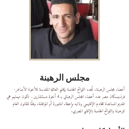
مجلس الرهبنة
أعضاء مجلس الرهبنة، تُحدد اللوائح الخاصة بإقليم العائلة المقدسة للأخوة الأصاغر-
فرنسيسكان مصر عدد أعضاء المجلس الرهباني بـ 4 أخوة مستشارين , تكون مهمتهم هي
تقديم المساعدة للخادم الإقليمي ونائبه وإعطاء المشورة أو الموافقة، وفقًا للقانون العام
للرهبنة واللوائح الخاصة بالإقليم المصري.